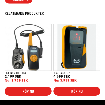
RELATERADE PRODUKTER
BC LINK 2.0 EU BCA
BCA TRACKER 4
2.199
SEK
4.899
SEK
Nu:
1.759
SEK
Nu:
3.919
SEK
KÖP NU
KÖP NU