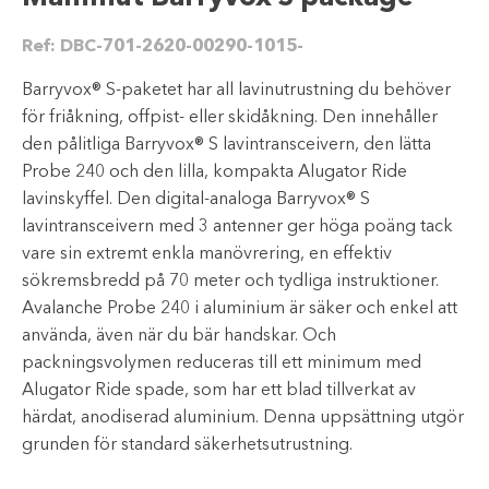
Ref:
DBC-701-2620-00290-1015-
Barryvox® S-paketet har all lavinutrustning du behöver
för friåkning, offpist- eller skidåkning. Den innehåller
den pålitliga Barryvox® S lavintransceivern, den lätta
Probe 240 och den lilla, kompakta Alugator Ride
lavinskyffel. Den digital-analoga Barryvox® S
lavintransceivern med 3 antenner ger höga poäng tack
vare sin extremt enkla manövrering, en effektiv
sökremsbredd på 70 meter och tydliga instruktioner.
Avalanche Probe 240 i aluminium är säker och enkel att
använda, även när du bär handskar. Och
packningsvolymen reduceras till ett minimum med
Alugator Ride spade, som har ett blad tillverkat av
härdat, anodiserad aluminium. Denna uppsättning utgör
grunden för standard säkerhetsutrustning.