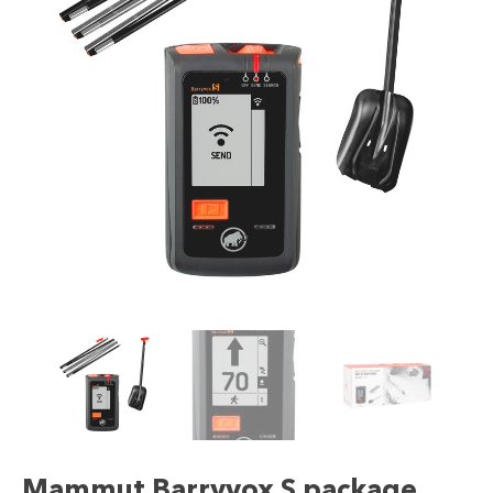
Mammut Barryvox S package