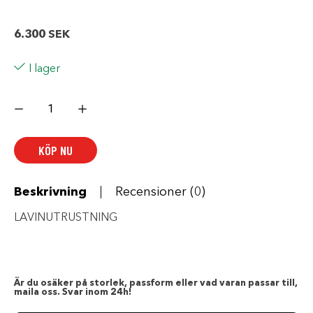
6.300
SEK
I lager
Mammut
Barryvox
S
package
mängd
KÖP NU
Beskrivning
Recensioner (0)
LAVINUTRUSTNING
Är du osäker på storlek, passform eller vad varan passar till,
maila oss. Svar inom 24h!