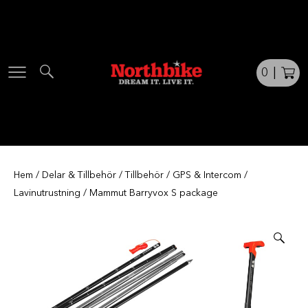
Skip
to
content
0
|
Hem
/
Delar & Tillbehör
/
Tillbehör
/
GPS & Intercom
/
Lavinutrustning
/ Mammut Barryvox S package