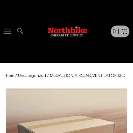
Skip
to
content
0
|
Hem
/
Uncategorized
/ MEDALLION,AIRCLNR,VENTILATOR,RED