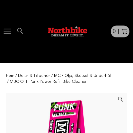
Skip
to
content
0
|
Hem
/
Delar & Tillbehör
/
MC
/
Olja, Skötsel & Underhåll
/ MUC-OFF Punk Power Refill Bike Cleaner