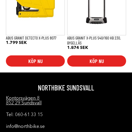
ABUS GRANIT DETECTO X-PLUS 8077
ABUS GRANIT X-PLUS 540/160 HB 230,
BYGELLÅS
1.799
SEK
1.874
SEK
KÖP NU
KÖP NU
NORTHBIKE SUNDSVALL
Kontorsvägen 8
852 29 Sundsvall
Tel: 060-61 33 15
info@northbike.se