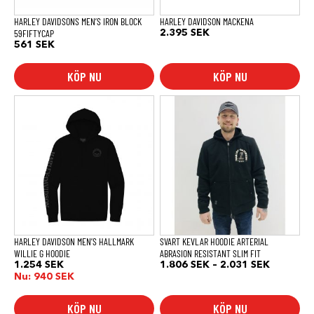
på
produktsidan
HARLEY DAVIDSONS MEN’S IRON BLOCK
HARLEY DAVIDSON MACKENA
59FIFTYCAP
2.395
SEK
561
SEK
KÖP NU
KÖP NU
Den
Den
här
här
produkten
produkten
har
har
flera
flera
varianter.
varianter.
De
De
olika
olika
alternativen
alternativen
kan
kan
väljas
väljas
på
på
produktsidan
produktsidan
HARLEY DAVIDSON MEN’S HALLMARK
SVART KEVLAR HOODIE ARTERIAL
WILLIE G HOODIE
ABRASION RESISTANT SLIM FIT
Prisinterv
1.254
SEK
1.806
SEK
–
2.031
SEK
1.806 SE
Nu:
940
SEK
till
2.031 SE
KÖP NU
KÖP NU