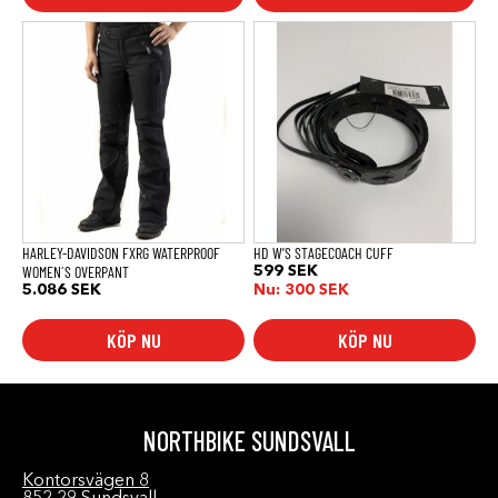
Den
här
produkten
har
flera
varianter.
De
olika
alternativen
kan
väljas
på
produktsidan
HARLEY-DAVIDSON FXRG WATERPROOF
HD W’S STAGECOACH CUFF
WOMEN´S OVERPANT
599
SEK
5.086
SEK
Nu:
300
SEK
KÖP NU
KÖP NU
NORTHBIKE SUNDSVALL
Kontorsvägen 8