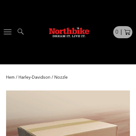
Skip
to
content
0
|
Hem
/
Harley-Davidson
/ Nozzle