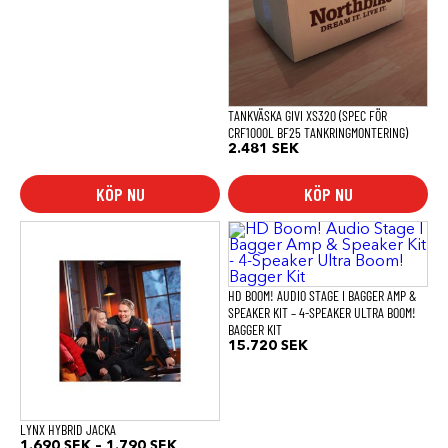
TANKVÄSKA GIVI XS320 (SPEC FÖR
CRF1000L BF25 TANKRINGMONTERING)
2.481
SEK
KÖP NU
KÖP NU
Den
här
produkten
har
flera
HD BOOM! AUDIO STAGE I BAGGER AMP &
varianter.
SPEAKER KIT – 4-SPEAKER ULTRA BOOM!
De
BAGGER KIT
olika
15.720
SEK
alternativen
kan
väljas
på
produktsidan
LYNX HYBRID JACKA
Prisintervall:
1.690
SEK
–
1.790
SEK