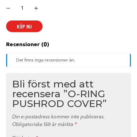
O-
RING
PUSHROD
COVER
mängd
KÖP NU
Recensioner (0)
Det finns inga recensioner än.
Bli först med att
recensera ”O-RING
PUSHROD COVER”
Din e-postadress kommer inte publiceras.
Obligatoriska fält är märkta
*