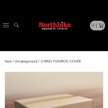
Skip
to
content
0
|
Hem
/
Uncategorized
/ O-RING PUSHROD COVER