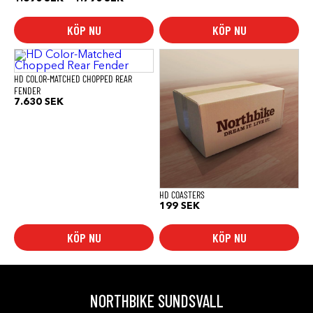
1.690 SEK
till
KÖP NU
KÖP NU
1.790 SEK
HD COLOR-MATCHED CHOPPED REAR
FENDER
7.630
SEK
HD COASTERS
199
SEK
KÖP NU
KÖP NU
NORTHBIKE SUNDSVALL