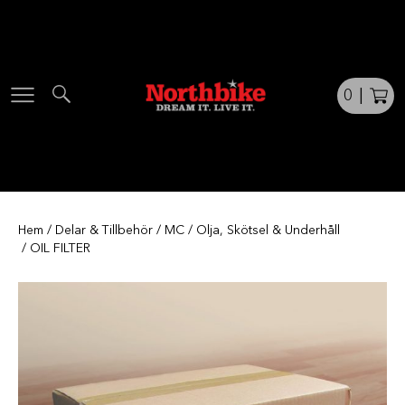
Skip
to
content
0
|
Hem
/
Delar & Tillbehör
/
MC
/
Olja, Skötsel & Underhåll
/ OIL FILTER