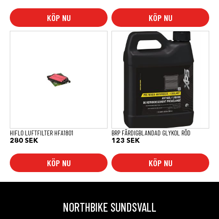
KÖP NU
KÖP NU
HIFLO LUFTFILTER HFA1801
BRP FÄRDIGBLANDAD GLYKOL RÖD
280
SEK
123
SEK
KÖP NU
KÖP NU
NORTHBIKE SUNDSVALL