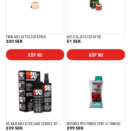
TWIN AIR LUFTFILTER KTM/H
HIFLO OLJEFILTER HF116
220
SEK
51
SEK
KÖP NU
KÖP NU
HD K&N AIR FILTER CARE SERVICE KIT –
MOTOREX MTX POWER SYNT 4T 10W/50
239
SEK
299
SEK