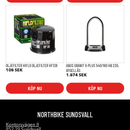
OLJEFILTER HIFLO OLJEFILTER HF138
ABUS GRANIT X-PLUS 540/160 HB 230,
BYGELLÅS
108
SEK
1.874
SEK
KÖP NU
KÖP NU
NORTHBIKE SUNDSVALL
Kontorsvägen 8
852 29 Sundsvall