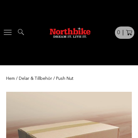
Skip
to
content
0
|
Hem
/
Delar & Tillbehör
/ Push Nut