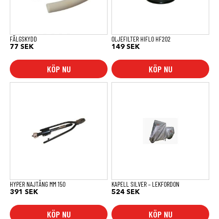
FÄLGSKYDD
OLJEFILTER HIFLO HF202
77
SEK
149
SEK
KÖP NU
KÖP NU
HYPER NAJTÅNG MM 150
KAPELL SILVER – LEKFORDON
391
SEK
524
SEK
KÖP NU
KÖP NU