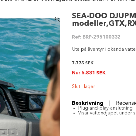
SEA-DOO DJUPMÄT
modeller,GTX,R
Ref:
BRP-295100332
Ute på äventyr i okända vatt
7.775
SEK
Nu:
5.831
SEK
Slut i lager
Beskrivning
Recensi
Plug-and-play-anslutning.
Visar vattendjupet under 