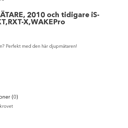
ARE, 2010 och tidigare iS-
XT,RXT-X,WAKEPro
en? Perfekt med den här djupmätaren!
oner (0)
skrovet