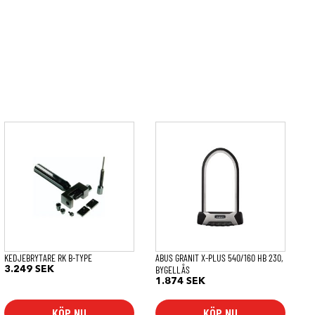
KEDJEBRYTARE RK B-TYPE
ABUS GRANIT X-PLUS 540/160 HB 230,
BYGELLÅS
3.249
SEK
1.874
SEK
KÖP NU
KÖP NU