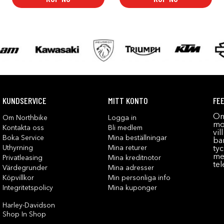
KUNDSERVICE
MITT KONTO
FE
Om
Om Northbike
Logga in
mot
Kontakta oss
Bli medlem
vil
Boka Service
Mina beställningar
bar
Uthyrning
Mina returer
tyc
me
Privatleasing
Mina kreditnotor
tel
Värdegrunder
Mina adresser
Köpvillkor
Min personliga info
Integritetspolicy
Mina kuponger
Harley-Davidson
Shop In Shop