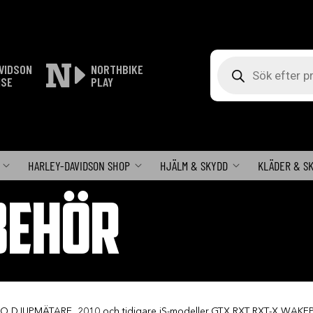
Produktsökning
VIDSON
NORTHBIKE
ISE
PLAY
HARLEY-DAVIDSON SHOP
HJÄLM & SKYDD
KLÄDER & S
BEHÖR
O DJUPMÄTARE, 2010 och tidigare iS-modeller,GTX,RXT,RXT-X,WAKE