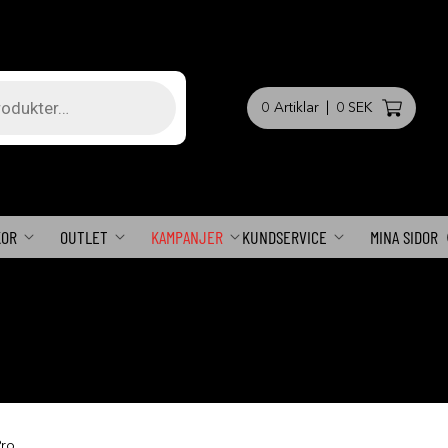
0
Artiklar
|
0 SEK
KOR
OUTLET
KAMPANJER
KUNDSERVICE
MINA SIDOR
Pro