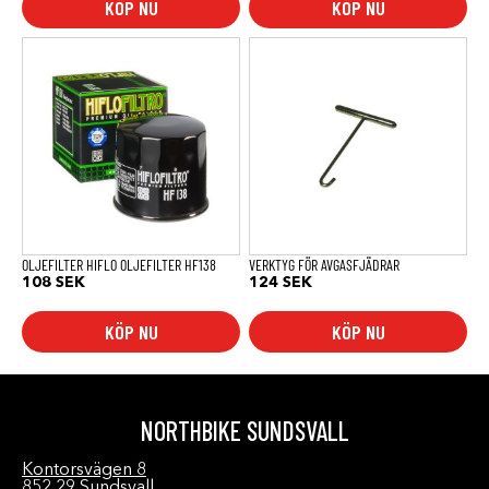
KÖP NU
KÖP NU
OLJEFILTER HIFLO OLJEFILTER HF138
VERKTYG FÖR AVGASFJÄDRAR
108
SEK
124
SEK
KÖP NU
KÖP NU
NORTHBIKE SUNDSVALL
Kontorsvägen 8
852 29 Sundsvall