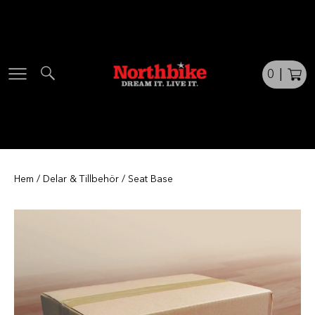
Skip
to
content
0
|
Hem
/
Delar & Tillbehör
/ Seat Base