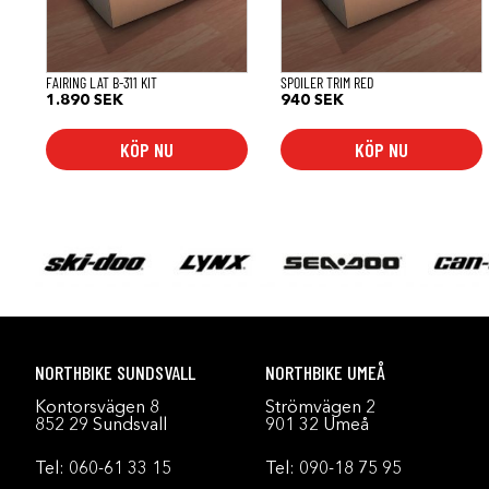
FAIRING LAT B-311 KIT
SPOILER TRIM RED
1.890
SEK
940
SEK
KÖP NU
KÖP NU
NORTHBIKE SUNDSVALL
NORTHBIKE UMEÅ
Kontorsvägen 8
Strömvägen 2
852 29 Sundsvall
901 32 Umeå
Tel:
060-61 33 15
Tel:
090-18 75 95