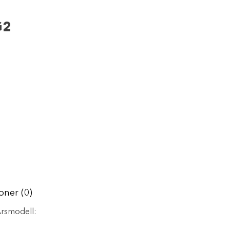
G2
oner (0)
dell: