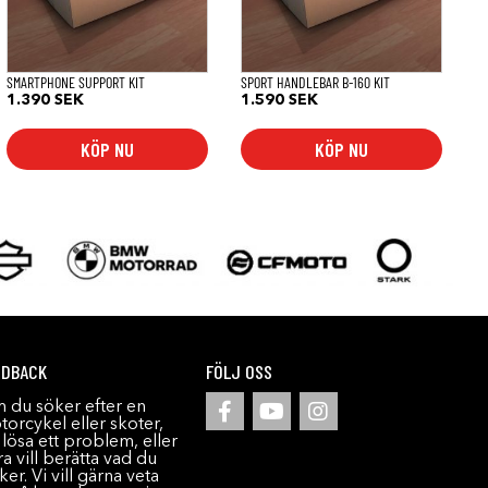
SMARTPHONE SUPPORT KIT
SPORT HANDLEBAR B-160 KIT
1.390
SEK
1.590
SEK
KÖP NU
KÖP NU
EDBACK
FÖLJ OSS
 du söker efter en
orcykel eller skoter,
l lösa ett problem, eller
a vill berätta vad du
ker. Vi vill gärna veta