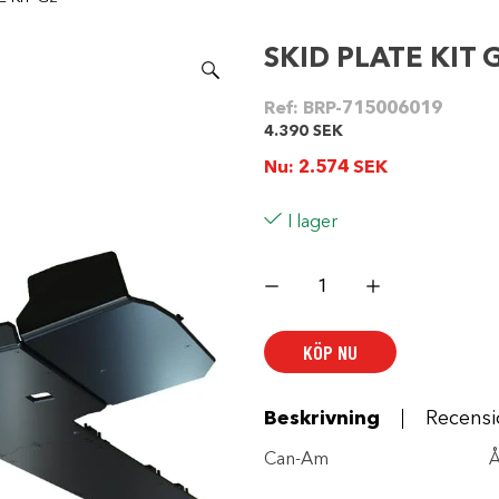
SKID PLATE KIT 
Ref:
BRP-715006019
4.390
SEK
Nu:
2.574
SEK
I lager
SKID
PLATE
KIT
G2
mängd
KÖP NU
Beskrivning
Recensi
Can-Am Årsmo