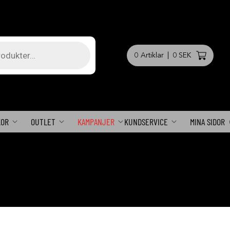
0
Artiklar
|
0 SEK
KOR
OUTLET
KAMPANJER
KUNDSERVICE
MINA SIDOR