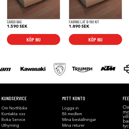
CARGO BAG
FAIRING LAT B-190 KIT
1.590
SEK
1.890
SEK
KÖP NU
KÖP NU
KUNDSERVICE
MITT KONTO
FE
Om
Om Northbike
Logga in
mot
Kontakta oss
Bli medlem
vil
Boka Service
Mina beställningar
bar
Uthyrning
Mina returer
tyc