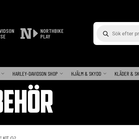
Produktsökning
VIDSON
NORTHBIKE
ISE
PLAY
HARLEY-DAVIDSON SHOP
HJÄLM & SKYDD
KLÄDER & S
BEHÖR
E KIT G2