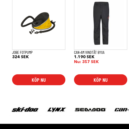
här
produkten
har
flera
varianter.
De
olika
alternativen
kan
väljas
på
JOBE FOTPUMP
CAN-AM VINDTÄT BYXA
produktsidan
324
SEK
1.190
SEK
Nu:
357
SEK
KÖP NU
KÖP NU