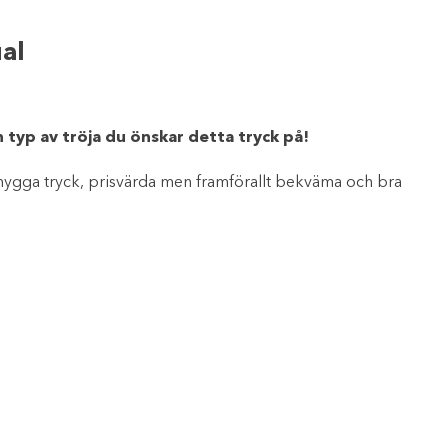
al
en typ av tröja du önskar detta tryck på!
nygga tryck, prisvärda men framförallt bekväma och bra
vall: