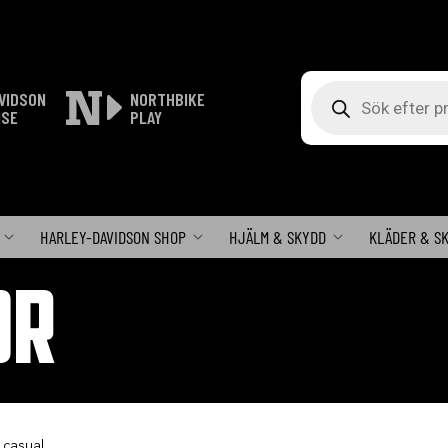
Produktsökning
VIDSON
NORTHBIKE
ISE
PLAY
HARLEY-DAVIDSON SHOP
HJÄLM & SKYDD
KLÄDER & S
OR
 casual