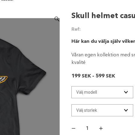
Skull helmet casu
Ref:
Här kan du välja själv vilk
Våran egen kollektion med s
kvalité
Prisinter
199
SEK
–
599
SEK
199 SEK
till
599 SEK
Skull
helmet
casual