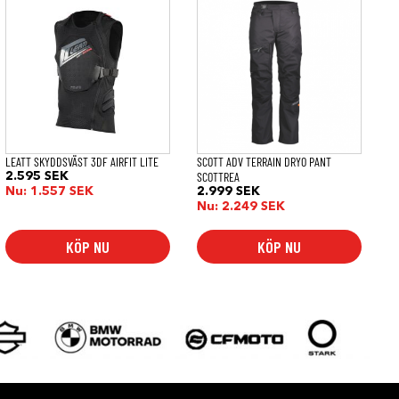
här
här
produkten
produkten
har
har
flera
flera
varianter.
varianter.
De
De
olika
olika
alternativen
alternativen
kan
kan
väljas
väljas
på
på
LEATT SKYDDSVÄST 3DF AIRFIT LITE
SCOTT ADV TERRAIN DRYO PANT
produktsidan
produktsidan
rvall:
SCOTTREA
2.595
SEK
SEK
Nu:
1.557
SEK
2.999
SEK
Nu:
2.249
SEK
SEK
KÖP NU
KÖP NU