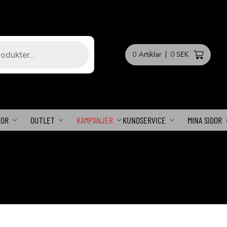
0
Artiklar
|
0 SEK
KOR
OUTLET
KAMPANJER
KUNDSERVICE
MINA SIDOR