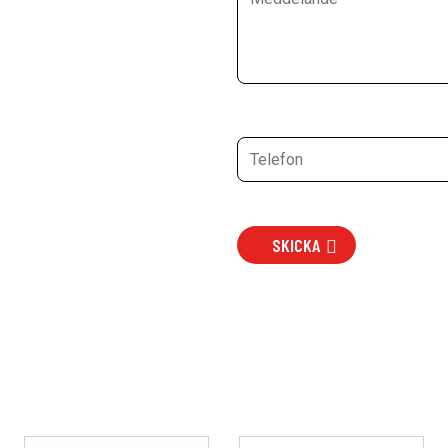
SKICKA
Den
Den