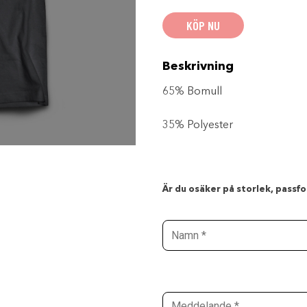
mängd
KÖP NU
Beskrivning
65% Bomull
35% Polyester
Är du osäker på storlek, passfor