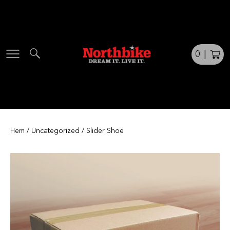
Skip
to
content
0
|
Hem
/
Uncategorized
/ Slider Shoe