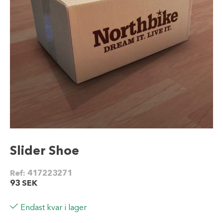
Slider Shoe
Ref:
417223271
93
SEK
Endast kvar i lager