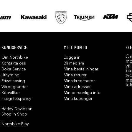
KUNDSERVICE
MITT KONTO
FE
Om
Om Northbike
Logga in
mot
Kontakta oss
Bli medlem
vil
Boka Service
Mina beställningar
bar
Uthyrning
Mina returer
tyc
me
Privatleasing
Mina kreditnotor
tel
Värdegrunder
Mina adresser
Köpvillkor
Min personliga info
Integritetspolicy
Mina kuponger
Harley-Davidson
Shop In Shop
Northbike Play