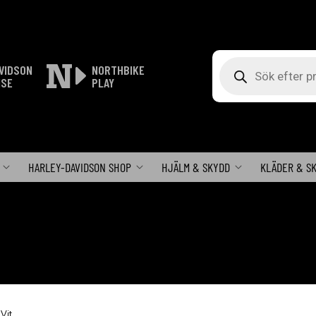
Produktsökning
VIDSON
NORTHBIKE
ISE
PLAY
HARLEY-DAVIDSON SHOP
HJÄLM & SKYDD
KLÄDER & S
Vit