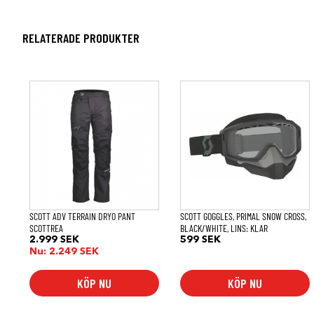
RELATERADE PRODUKTER
Den
här
produkten
har
flera
varianter.
De
olika
alternativen
kan
väljas
på
SCOTT ADV TERRAIN DRYO PANT
SCOTT GOGGLES, PRIMAL SNOW CROSS,
produktsidan
SCOTTREA
BLACK/WHITE, LINS: KLAR
2.999
SEK
599
SEK
Nu:
2.249
SEK
KÖP NU
KÖP NU