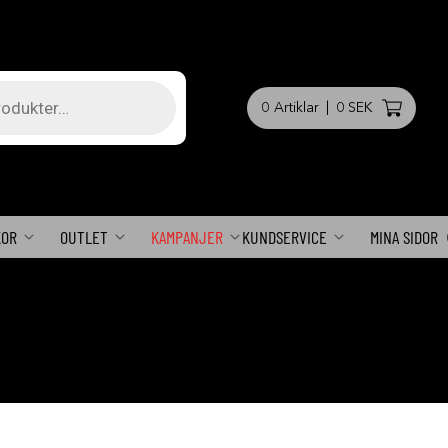
0
Artiklar
|
0 SEK
KOR
OUTLET
KAMPANJER
KUNDSERVICE
MINA SIDOR