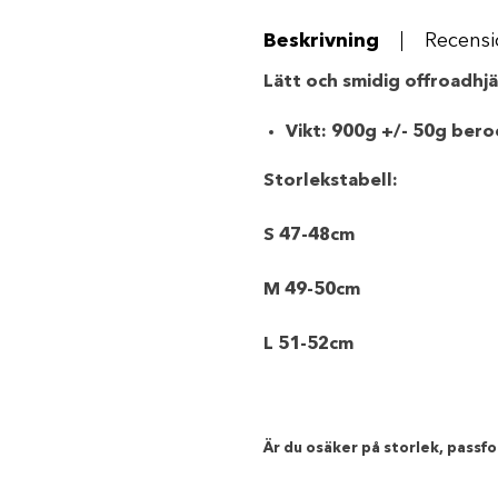
mängd
Beskrivning
Recensi
Lätt och smidig offroadhjä
Vikt: 900g +/- 50g bero
Storlekstabell:
S 47-48cm
M 49-50cm
L 51-52cm
Är du osäker på storlek, passfor