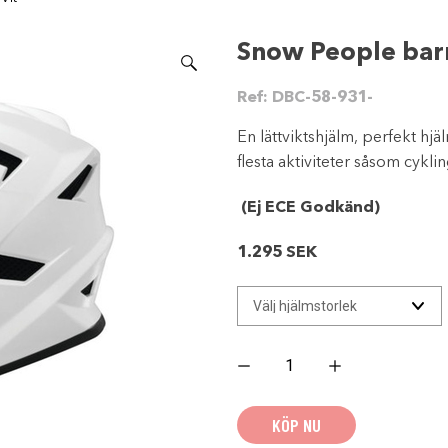
Snow People bar
Ref:
DBC-58-931-
En lättviktshjälm, perfekt hj
flesta aktiviteter såsom cykl
(Ej ECE Godkänd)
1.295
SEK
Snow
People
barnhjälm
NYA
T-
KÖP NU
42
Vit