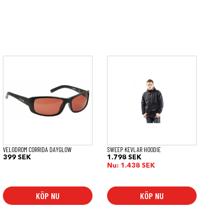
Den
här
produkten
har
flera
varianter.
De
olika
alternativen
kan
väljas
på
VELODROM CORRIDA DAYGLOW
SWEEP KEVLAR HOODIE
produktsidan
all:
399
SEK
1.798
SEK
Nu:
1.438
SEK
K
KÖP NU
KÖP NU