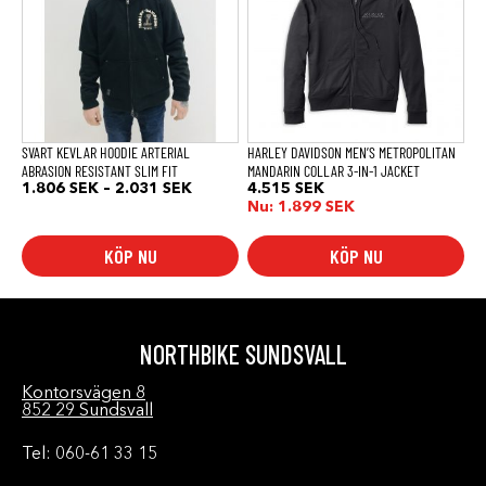
flera
flera
varianter.
varianter.
De
De
olika
olika
alternativen
alternativen
kan
kan
väljas
väljas
på
på
produktsidan
produktsidan
SVART KEVLAR HOODIE ARTERIAL
HARLEY DAVIDSON MEN’S METROPOLITAN
ABRASION RESISTANT SLIM FIT
MANDARIN COLLAR 3-IN-1 JACKET
Prisintervall:
1.806
SEK
–
2.031
SEK
4.515
SEK
1.806 SEK
Nu:
1.899
SEK
till
2.031 SEK
KÖP NU
KÖP NU
NORTHBIKE SUNDSVALL
Kontorsvägen 8
852 29 Sundsvall
Tel: 060-61 33 15