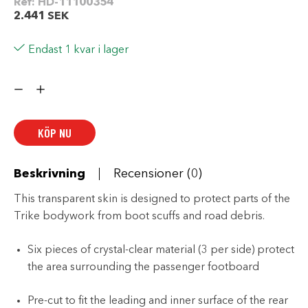
Ref:
HD-11100354
2.441
SEK
Endast 1 kvar i lager
Transparent
Paint
Guard
Kit
mängd
KÖP NU
Beskrivning
Recensioner (0)
This transparent skin is designed to protect parts of the
Trike bodywork from boot scuffs and road debris.
Six pieces of crystal-clear material (3 per side) protect
the area surrounding the passenger footboard
Pre-cut to fit the leading and inner surface of the rear