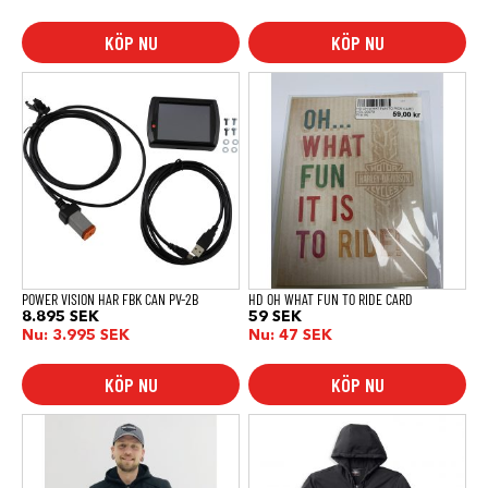
KÖP NU
KÖP NU
POWER VISION HAR FBK CAN PV-2B
HD OH WHAT FUN TO RIDE CARD
8.895
SEK
59
SEK
Nu:
3.995
SEK
Nu:
47
SEK
KÖP NU
KÖP NU
Den
Den
här
här
produkten
produkten
har
har