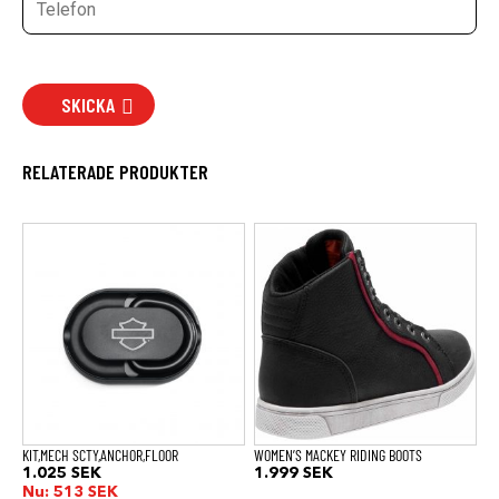
SKICKA
RELATERADE PRODUKTER
Den
här
produkten
har
flera
varianter.
De
olika
alternativen
kan
väljas
på
produktsidan
KIT,MECH SCTY,ANCHOR,FLOOR
WOMEN’S MACKEY RIDING BOOTS
1.025
SEK
1.999
SEK
Nu:
513
SEK