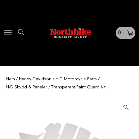
Skip
to
content
0
|
Hem
/
Harley-Davidson
/
H-D Motorcycle Parts
/
H-D Skydd & Paneler
/ Transparent Paint Guard Kit