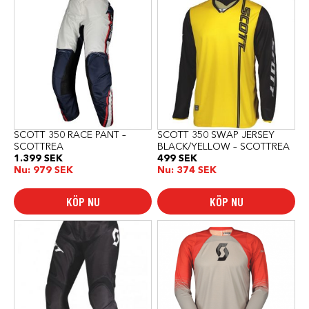
här
här
produkten
produkten
har
har
flera
flera
varianter.
varianter.
De
De
olika
olika
alternativen
alternativen
kan
kan
väljas
väljas
på
på
produktsidan
produktsidan
SCOTT 350 RACE PANT –
SCOTT 350 SWAP JERSEY
SCOTTREA
BLACK/YELLOW – SCOTTREA
1.399
SEK
499
SEK
Nu:
979
SEK
Nu:
374
SEK
KÖP NU
KÖP NU
Den
Den
här
här
produkten
produkten
har
har
flera
flera
varianter.
varianter.
De
De
olika
olika