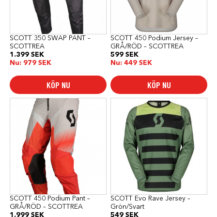
alternativen
alternativen
kan
kan
väljas
väljas
på
på
produktsidan
produktsidan
SCOTT 350 SWAP PANT –
SCOTT 450 Podium Jersey –
SCOTTREA
GRÅ/RÖD – SCOTTREA
1.399
SEK
599
SEK
Nu:
979
SEK
Nu:
449
SEK
KÖP NU
KÖP NU
Den
Den
här
här
produkten
produkten
har
har
flera
flera
varianter.
varianter.
De
De
olika
olika
alternativen
alternativen
kan
kan
väljas
väljas
på
på
produktsidan
produktsidan
SCOTT 450 Podium Pant –
SCOTT Evo Rave Jersey –
GRÅ/RÖD – SCOTTREA
Grön/Svart
1.999
SEK
549
SEK