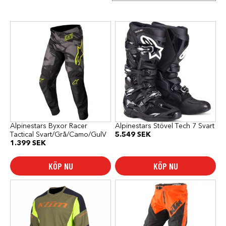
Den
Den
här
här
produkten
produkten
har
har
flera
flera
varianter.
varianter.
De
De
olika
olika
alternativen
alternativen
kan
kan
väljas
väljas
på
på
produktsidan
produktsidan
Alpinestars Byxor Racer
Alpinestars Stövel Tech 7 Svart
Tactical Svart/Grå/Camo/GulV
5.549
SEK
1.399
SEK
KÖP NU
KÖP NU
Den
här
produkten
har
flera
varianter.