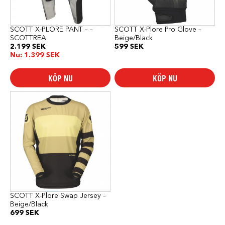
kan
kan
väljas
väljas
på
på
produktsidan
produktsidan
SCOTT X-PLORE PANT – –
SCOTT X-Plore Pro Glove –
SCOTTREA
Beige/Black
2.199
SEK
599
SEK
Nu:
1.399
SEK
KÖP NU
KÖP NU
Den
här
produkten
har
flera
varianter.
De
olika
alternativen
kan
väljas
på
produktsidan
SCOTT X-Plore Swap Jersey –
Beige/Black
699
SEK