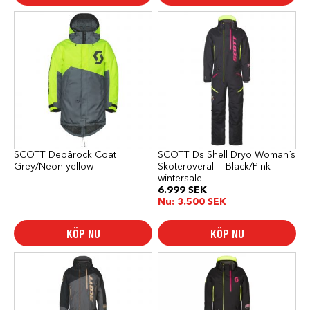
Den
här
produkten
har
flera
varianter.
De
olika
alternativen
kan
väljas
på
produktsidan
SCOTT Depårock Coat
SCOTT Ds Shell Dryo Woman´s
Grey/Neon yellow
Skoteroverall – Black/Pink
wintersale
6.999
SEK
Nu:
3.500
SEK
KÖP NU
KÖP NU
Den
Den
här
här
produkten
produkten
har
har
flera
flera