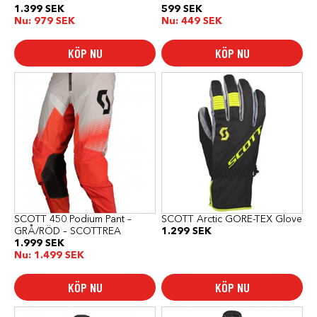
1.399
SEK
599
SEK
Nu:
979
SEK
Nu:
449
SEK
KÖP NU
KÖP NU
Den
Den
här
här
produkten
produkten
har
har
flera
flera
varianter.
varianter.
De
De
olika
olika
alternativen
alternativen
kan
kan
väljas
väljas
på
på
produktsidan
produktsidan
SCOTT 450 Podium Pant –
SCOTT Arctic GORE-TEX Glove
GRÅ/RÖD – SCOTTREA
1.299
SEK
1.999
SEK
Nu:
1.499
SEK
KÖP NU
KÖP NU
Den
Den