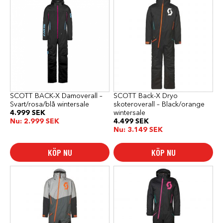
här
här
produkten
produkten
har
har
flera
flera
varianter.
varianter.
De
De
olika
olika
alternativen
alternativen
kan
kan
väljas
väljas
på
på
produktsidan
produktsidan
SCOTT BACK-X Damoverall –
SCOTT Back-X Dryo
Svart/rosa/blå wintersale
skoteroverall – Black/orange
4.999
SEK
wintersale
Nu:
2.999
SEK
4.499
SEK
Nu:
3.149
SEK
KÖP NU
KÖP NU
Den
Den
här
här
produkten
produkten
har
har
flera
flera
varianter.
varianter.
De
De