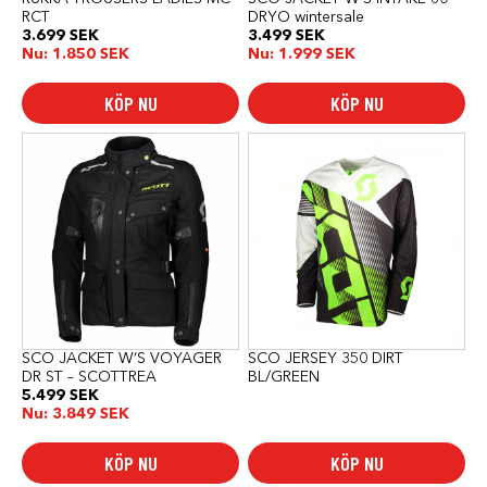
RCT
DRYO wintersale
3.699
SEK
3.499
SEK
Nu:
1.850
SEK
Nu:
1.999
SEK
KÖP NU
KÖP NU
Den
här
produkten
har
flera
varianter.
De
olika
alternativen
kan
väljas
på
produktsidan
SCO JACKET W’S VOYAGER
SCO JERSEY 350 DIRT
DR ST – SCOTTREA
BL/GREEN
5.499
SEK
Nu:
3.849
SEK
KÖP NU
KÖP NU