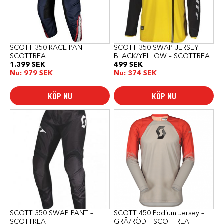
olika
olika
alternativen
alternativen
kan
kan
väljas
väljas
på
på
produktsidan
produktsidan
SCOTT 350 RACE PANT –
SCOTT 350 SWAP JERSEY
SCOTTREA
BLACK/YELLOW – SCOTTREA
1.399
SEK
499
SEK
Nu:
979
SEK
Nu:
374
SEK
KÖP NU
KÖP NU
Den
Den
här
här
produkten
produkten
har
har
flera
flera
varianter.
varianter.
De
De
olika
olika
alternativen
alternativen
kan
kan
väljas
väljas
på
på
produktsidan
produktsidan
SCOTT 350 SWAP PANT –
SCOTT 450 Podium Jersey –
SCOTTREA
GRÅ/RÖD – SCOTTREA