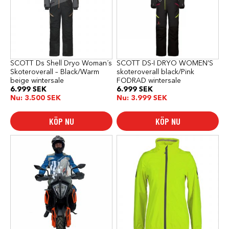
varianter.
varianter.
De
De
olika
olika
alternativen
alternativen
kan
kan
väljas
väljas
på
på
produktsidan
produktsidan
SCOTT Ds Shell Dryo Woman´s
SCOTT DS-I DRYO WOMEN’S
Skoteroverall – Black/Warm
skoteroverall black/Pink
beige wintersale
FODRAD wintersale
6.999
SEK
6.999
SEK
Nu:
3.500
SEK
Nu:
3.999
SEK
KÖP NU
KÖP NU
Den
Den
här
här
produkten
produkten
har
har
flera
flera
varianter.
varianter.
De
De
olika
olika
alternativen
alternativen
kan
kan
väljas
väljas
på
på