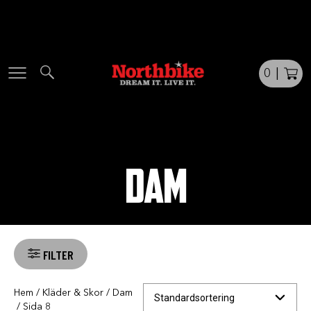
Skip
to
content
0
|
DAM
FILTER
Hem
/
Kläder & Skor
/
Dam
/ Sida 8