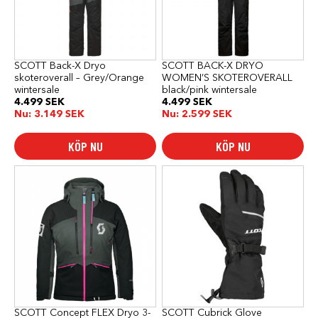
olika
olika
alternativen
alternativen
kan
kan
väljas
väljas
på
på
produktsidan
produktsidan
SCOTT Back-X Dryo
SCOTT BACK-X DRYO
skoteroverall – Grey/Orange
WOMEN’S SKOTEROVERALL
wintersale
black/pink wintersale
4.499
SEK
4.499
SEK
Nu:
3.149
SEK
Nu:
2.599
SEK
KÖP NU
KÖP NU
Den
Den
här
här
produkten
produkten
har
har
flera
flera
varianter.
varianter.
De
De
olika
olika
alternativen
alternativen
kan
kan
väljas
väljas
på
på
produktsidan
produktsidan
SCOTT Concept FLEX Dryo 3-
SCOTT Cubrick Glove