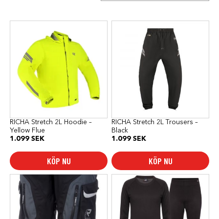
Den
Den
här
här
produkten
produkten
har
har
flera
flera
varianter.
varianter.
De
De
olika
olika
alternativen
alternativen
kan
kan
väljas
väljas
på
på
produktsidan
produktsidan
RICHA Stretch 2L Hoodie –
RICHA Stretch 2L Trousers –
Yellow Flue
Black
1.099
SEK
1.099
SEK
KÖP NU
KÖP NU
Den
här
produkten
har
flera
varianter.