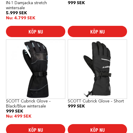
IN-1 Damjacka stretch
999
SEK
wintersale
5.999
SEK
Nu:
4.799
SEK
KÖP NU
KÖP NU
Den
Den
här
här
produkten
produkten
har
har
flera
flera
varianter.
varianter.
De
De
olika
olika
alternativen
alternativen
kan
kan
väljas
väljas
på
på
produktsidan
produktsidan
SCOTT Cubrick Glove –
SCOTT Cubrick Glove – Short
Black/Blue wintersale
999
SEK
999
SEK
Nu:
499
SEK
KÖP NU
KÖP NU