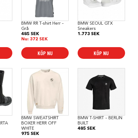
varianter.
varianter.
De
De
olika
olika
alternativen
alternativen
kan
kan
BMW RR T-shirt Herr –
BMW SEOUL GTX
väljas
väljas
Grå
Sneakers
på
på
485
SEK
1.773
SEK
produktsidan
produktsidan
Nu:
372
SEK
KÖP NU
KÖP NU
Den
Den
här
här
produkten
produkten
har
har
flera
flera
varianter.
varianter.
De
De
olika
olika
alternativen
alternativen
kan
kan
BMW SWEATSHIRT
BMW T-SHIRT – BERLIN
väljas
väljas
ARTA
BOXER HERR OFF
BUILT
på
på
WHITE
485
SEK
produktsidan
produktsidan
975
SEK