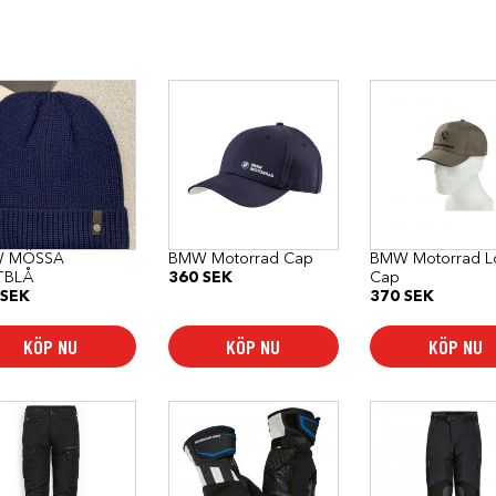
 MÖSSA
BMW Motorrad Cap
BMW Motorrad L
TBLÅ
360
SEK
Cap
SEK
370
SEK
KÖP NU
KÖP NU
KÖP NU
Den
Den
här
här
dukten
produkten
produkten
har
har
flera
flera