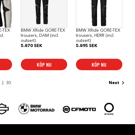
flera
flera
varianter.
varianter.
De
De
olika
olika
alternativen
alternativen
kan
kan
E-TEX
BMW XRide GORE-TEX
BMW XRide GORE-TEX
väljas
väljas
cl.
trousers, DAM (incl.
trousers, HERR (incl.
på
på
outsert)
outsert)
produktsidan
produktsidan
5.870
SEK
5.895
SEK
KÖP NU
KÖP NU
30
Next