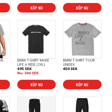
KÖP NU
KÖP NU
Den
här
produkten
har
flera
varianter.
De
olika
alternativen
kan
KE
BMW T-SHIRT MAKE
BMW T-SHIRT TOUR
väljas
LIFE A RIDE (2XL)
UNISEX
på
495
SEK
450
SEK
produktsidan
Nu:
386
SEK
KÖP NU
KÖP NU
Den
Den
här
här
produkten
produkten
har
har