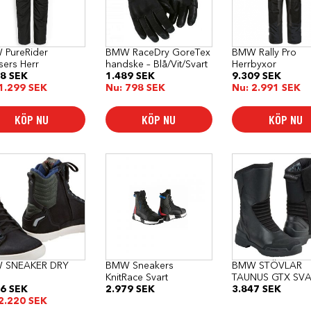
anter.
varianter.
varianter.
De
De
a
olika
olika
rnativen
alternativen
alternativen
kan
kan
PureRider
BMW RaceDry GoreTex
BMW Rally Pro
as
väljas
väljas
sers Herr
handske – Blå/Vit/Svart
Herrbyxor
på
på
18
SEK
1.489
SEK
9.309
SEK
duktsidan
produktsidan
produktsidan
1.299
SEK
Nu:
798
SEK
Nu:
2.991
SEK
KÖP NU
KÖP NU
KÖP NU
Den
Den
här
här
produkten
produkten
har
har
flera
flera
varianter.
varianter.
De
De
olika
olika
alternativen
alternativen
kan
kan
 SNEAKER DRY
BMW Sneakers
BMW STÖVLAR
väljas
väljas
KnitRace Svart
TAUNUS GTX SV
på
på
76
SEK
2.979
SEK
3.847
SEK
produktsidan
produktsidan
2.220
SEK