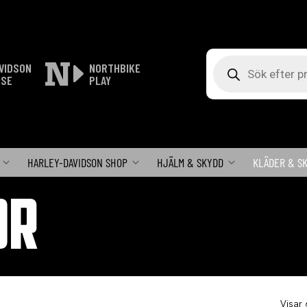
Produktsökning
VIDSON
NORTHBIKE
ISE
PLAY
HARLEY-DAVIDSON SHOP
HJÄLM & SKYDD
KLÄDER & S
OR
Visar 