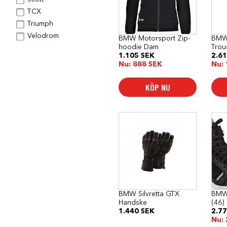
varianter.
vari
De
De
TCX
olika
olik
Triumph
alternativen
alte
kan
kan
Velodrom
BMW Motorsport Zip-
BMW 
väljas
välj
hoodie Dam
Trou
på
på
1.105
SEK
2.6
produktsidan
pro
Nu:
888
SEK
Nu:
KÖP NU
Den
här
produkten
har
flera
varianter.
De
olika
alternativen
kan
BMW Silvretta GTX
BMW
väljas
Handske
(46)
på
1.440
SEK
2.7
produktsidan
Nu: