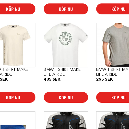
KÖP NU
KÖP NU
KÖP NU
Den
Den
här
här
dukten
produkten
produkten
har
har
flera
flera
anter.
varianter.
varianter.
De
De
a
olika
olika
rnativen
alternativen
alternativen
kan
kan
 T-SHIRT MAKE
BMW T-SHIRT MAKE
BMW T-SHIRT MA
as
väljas
väljas
 A RIDE
LIFE A RIDE
LIFE A RIDE
på
på
SEK
485
SEK
295
SEK
duktsidan
produktsidan
produktsidan
KÖP NU
KÖP NU
KÖP NU
Den
Den
här
här
produkten
produkten
har
har