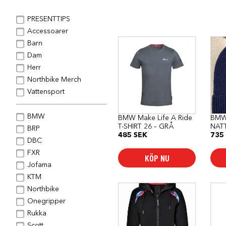
PRESENTTIPS
Accessoarer
Den
Barn
här
Dam
produkten
har
Herr
flera
Northbike Merch
varianter.
De
Vattensport
olika
alternativen
kan
BMW
BMW Make Life A Ride
BMW
väljas
T-SHIRT 26 – GRÅ
NAT
på
BRP
485
SEK
735
produktsidan
DBC
FXR
KÖP NU
Jofama
KTM
Den
Den
Northbike
här
här
Onegripper
produkten
pro
har
har
Rukka
flera
flera
Scott