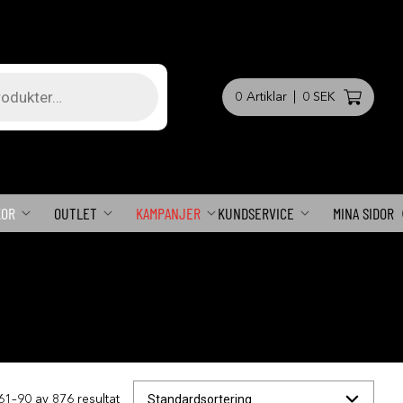
0
Artiklar
|
0 SEK
KOR
OUTLET
KAMPANJER
KUNDSERVICE
MINA SIDOR
61–90 av 876 resultat