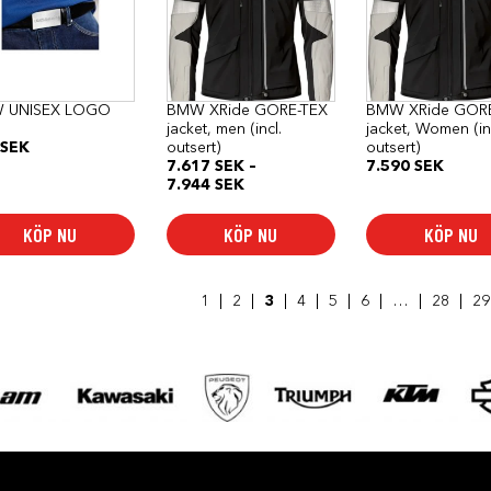
flera
flera
varianter.
varianter.
De
De
olika
olika
alternativen
alternativen
kan
kan
 UNISEX LOGO
BMW XRide GORE-TEX
BMW XRide GOR
väljas
väljas
jacket, men (incl.
jacket, Women (in
på
på
SEK
outsert)
outsert)
produktsidan
produktsidan
7.617
SEK
–
7.590
SEK
Prisintervall:
7.944
SEK
7.617 SEK
till
KÖP NU
KÖP NU
KÖP NU
7.944 SEK
1
2
3
4
5
6
…
28
29