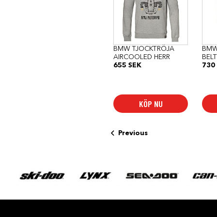
flera
varianter.
De
olika
alternativen
kan
BMW TJOCKTRÖJA
BMW
väljas
AIRCOOLED HERR
BELT
på
655
SEK
730
produktsidan
KÖP NU
Previous