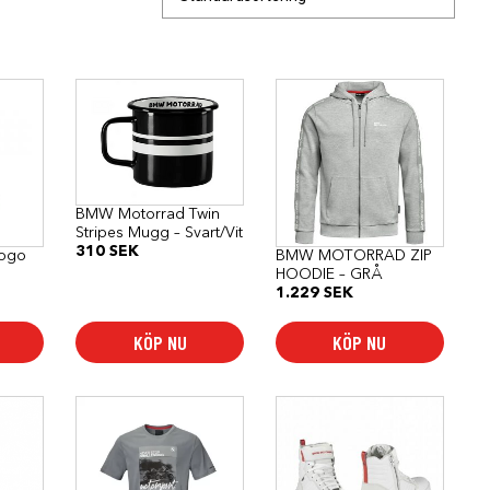
Den
här
produkten
har
flera
varianter.
De
olika
BMW Motorrad Twin
alternativen
Stripes Mugg – Svart/Vit
kan
310
SEK
ogo
BMW MOTORRAD ZIP
väljas
HOODIE – GRÅ
på
1.229
SEK
produktsidan
KÖP NU
KÖP NU
Den
Den
här
här
produkten
produkten
har
har
flera
flera