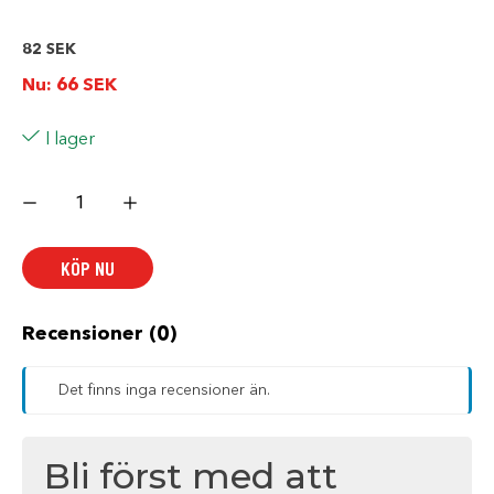
82
SEK
Nu:
66
SEK
I lager
O-
RING
mängd
KÖP NU
Recensioner (0)
Det finns inga recensioner än.
Bli först med att