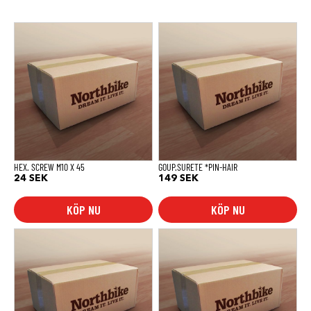
HEX. SCREW M10 X 45
GOUP.SURETE *PIN-HAIR
24
SEK
149
SEK
KÖP NU
KÖP NU