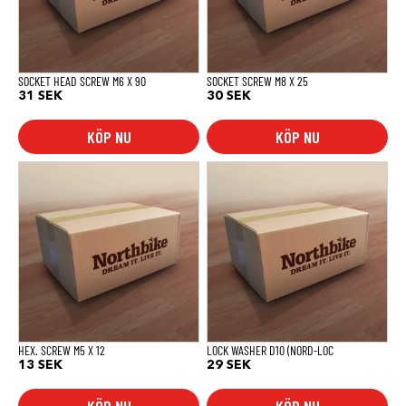
SOCKET HEAD SCREW M6 X 90
SOCKET SCREW M8 X 25
31
SEK
30
SEK
KÖP NU
KÖP NU
HEX. SCREW M5 X 12
LOCK WASHER D10 (NORD-LOC
13
SEK
29
SEK