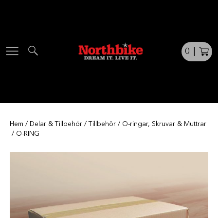
Skip
to
content
0
|
Hem
/
Delar & Tillbehör
/
Tillbehör
/
O-ringar, Skruvar & Muttrar
/ O-RING