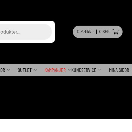
0
Artiklar
|
0 SEK
KOR
OUTLET
KAMPANJER
KUNDSERVICE
MINA SIDOR