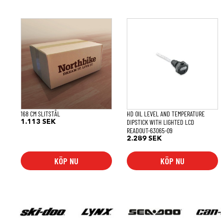
168 CM SLITSTÅL
HD OIL LEVEL AND TEMPERATURE
DIPSTICK WITH LIGHTED LCD
1.113
SEK
READOUT-63065-09
2.289
SEK
KÖP NU
KÖP NU