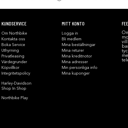
KUNDSERVICE
MITT KONTO
FE
Om
Om Northbike
Logga in
mot
Kontakta oss
Bli medlem
vil
Boka Service
Mina beställningar
bar
Uthyrning
Mina returer
tyc
me
Privatleasing
Mina kreditnotor
tel
Värdegrunder
Mina adresser
Köpvillkor
Min personliga info
Integritetspolicy
Mina kuponger
Harley-Davidson
Shop In Shop
Northbike Play