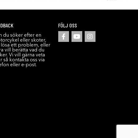
EDBACK
FÖLJ OSS
 du söker efter en
orcykel eller skoter,
l lösa ett problem, eller
a vill berätta vad du
ker. Vi vill gärna veta
r så kontakta oss via
efon eller e-post.