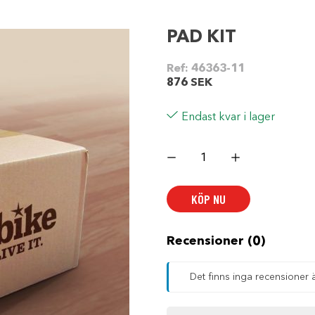
PAD KIT
Ref:
46363-11
876
SEK
Endast kvar i lager
PAD
KIT
mängd
KÖP NU
Recensioner (0)
Det finns inga recensioner 