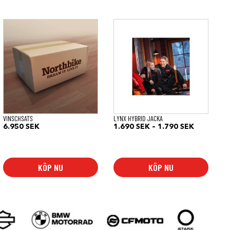
Den
här
produkten
har
flera
varianter.
De
olika
alternativen
kan
väljas
på
VINSCHSATS
LYNX HYBRID JACKA
produktsidan
Prisinterva
6.950
SEK
1.690
SEK
–
1.790
SEK
1.690 SE
till
1.790 SE
KÖP NU
KÖP NU