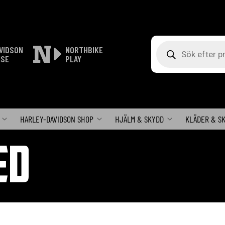
Produktsökning
VIDSON
NORTHBIKE
ISE
PLAY
HARLEY-DAVIDSON SHOP
HJÄLM & SKYDD
KLÄDER & S
ED