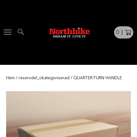
Skip
to
content
0
|
Hem
/
reservdel_okategoriserad
/ QUARTER-TURN HANDLE