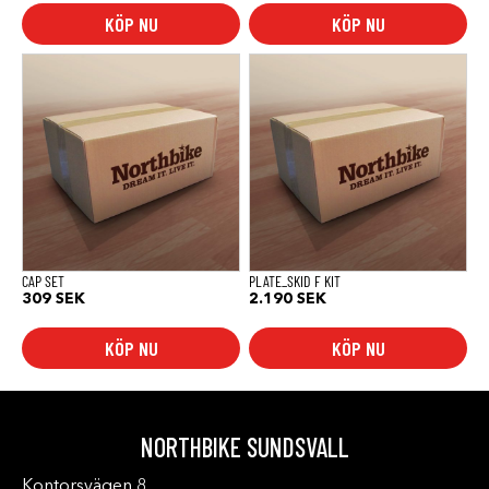
KÖP NU
KÖP NU
CAP SET
PLATE_SKID F KIT
309
SEK
2.190
SEK
KÖP NU
KÖP NU
NORTHBIKE SUNDSVALL
Kontorsvägen 8