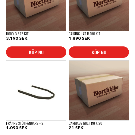
HOOD B-322 KIT
FAIRING LAT B-190 KIT
3.190
SEK
1.890
SEK
KÖP NU
KÖP NU
FRÄMRE STÖTFÅNGARE – 2
CARRIAGE BOLT M6 X 20
1.090
SEK
21
SEK