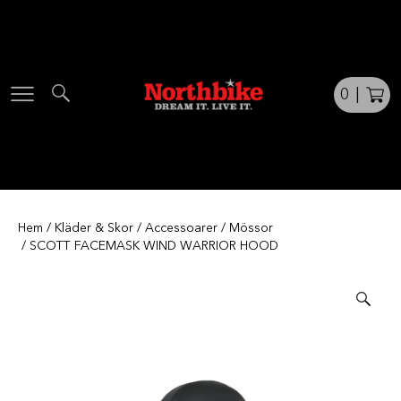
Skip
to
content
0
|
Hem
/
Kläder & Skor
/
Accessoarer
/
Mössor
/ SCOTT FACEMASK WIND WARRIOR HOOD