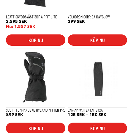
väljas
på
produktsidan
LEATT SKYDDSVÄST 3DF AIRFIT LITE
VELODROM CORRIDA DAYGLOW
2.595
SEK
399
SEK
Nu:
1.557
SEK
KÖP NU
KÖP NU
Den
Den
här
här
produkten
produkten
har
har
flera
flera
varianter.
varianter.
De
De
olika
olika
alternativen
alternativen
kan
kan
väljas
väljas
på
på
produktsidan
produktsidan
SCOTT TUMHANDSKE HYLAND MITTEN PRO
CAN-AM VATTENTÄT BYXA
Prisintervall:
899
SEK
125
SEK
–
150
SEK
125 SEK
till
KÖP NU
KÖP NU
150 SEK