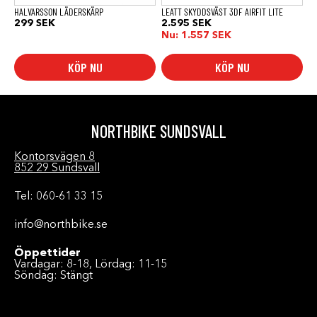
produktsidan
produktsidan
HALVARSSON LÄDERSKÄRP
LEATT SKYDDSVÄST 3DF AIRFIT LITE
299
SEK
2.595
SEK
Nu:
1.557
SEK
KÖP NU
KÖP NU
NORTHBIKE SUNDSVALL
Kontorsvägen 8
852 29 Sundsvall
Tel: 060-61 33 15
info@northbike.se
Öppettider
Vardagar: 8-18, Lördag: 11-15
Söndag: Stängt