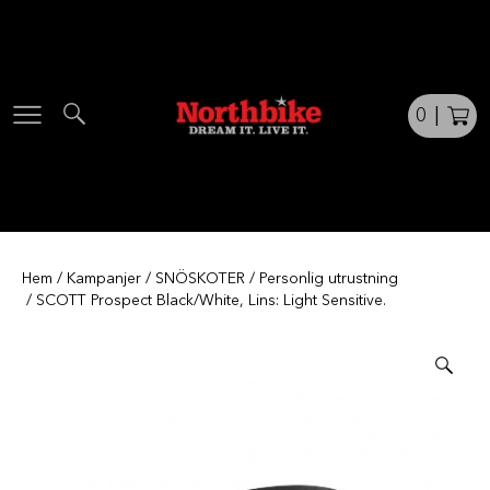
Skip
to
content
0
|
Hem
/
Kampanjer
/
SNÖSKOTER
/
Personlig utrustning
/ SCOTT Prospect Black/White, Lins: Light Sensitive.