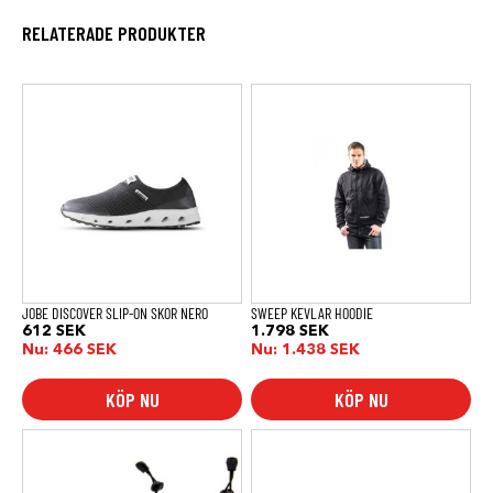
RELATERADE PRODUKTER
Den
Den
här
här
produkten
produkten
har
har
flera
flera
varianter.
varianter.
De
De
olika
olika
alternativen
alternativen
kan
kan
väljas
väljas
på
på
produktsidan
produktsidan
JOBE DISCOVER SLIP-ON SKOR NERO
SWEEP KEVLAR HOODIE
612
SEK
1.798
SEK
Nu:
466
SEK
Nu:
1.438
SEK
KÖP NU
KÖP NU
Den
här
produkten
har