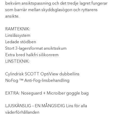
bekväm ansiktspassning och det tredje lagret fungerar
som barriär mellan skyddsglasögon och ryttarens
ansikte.
RAMTEKNIK:
Linslåssystem
Ledade stödben
Stort 3-lagersformat ansiktsskum
Extra bred halkfri silikonrem
LINSTEKNIK:
Cylindrisk SCOTT OptiView dubbellins
NoFog ™ Anti-Fog-linsbehandling
EXTRA: Noseguard + Microiber goggle bag
LJUSKÄNSLIG – EN MÅNGSIDIG Lins för alla
väderförhållanden