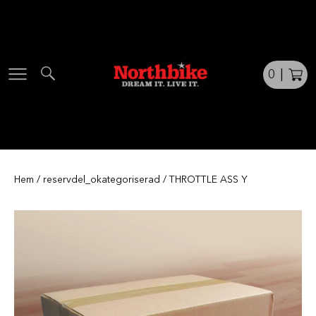
Skip
to
content
0
|
Hem
/
reservdel_okategoriserad
/ THROTTLE ASS Y