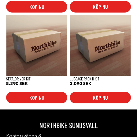
KÖP NU
KÖP NU
SEAT_DRIVER KIT
LUGGAGE RACK R KIT
5.390
SEK
3.090
SEK
KÖP NU
KÖP NU
NORTHBIKE SUNDSVALL
Kontorsvägen 8